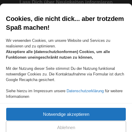
Lass Dich über Neuigkeiten informieren
Cookies, die nicht dick... aber trotzdem
Spaß machen!
KEINE TIPPS VERPASSEN
Wir verwenden Cookies, um unsere Website und Services zu
realisieren und zu optimieren.
sicher • gratis • jederzeit abbestellbar
Akzeptiere alle (datenschutzkonformen) Cookies, um alle
Funktionen uneingeschränkt nutzen zu können,
Copyright 2011-2026 , Volker Horbach, alle Rechte vorbehalten.
Mit der Nutzung dieser Seite stimmst Du der Nutzung funktional
notwendiger Cookies zu. Die Kontaktaufnahme via Formular ist durch
Rechtlicher Hinweis / Disclaimer: Dieses Informationsangebot wurde
Google Recaptcha gesichert.
sorgfältig erwogen und geprüft. Nach bestem Wissen und Gewissen stelle
ich meine persönlichen Erkenntnisse und Erfahrungen zur Verfügung.
Dennoch muss ich Sie auf folgende rechtliche Hinweise aufmerksam
Siehe hierzu im Impressum unsere
Datenschutzerklärung
für weitere
machen:Dieses Informationsangebot dient ausschließlich Ihrer Information
Informationen
und ersetzt in keinem Fall eine persönliche Beratung, Untersuchung oder
Diagnose durch einen approbierten Arzt.Die zur Verfügung gestellten
Inhalte können und dürfen nicht zur Erstellung eigenständiger Diagnosen
verwendet werden. Die Inhalte dienen ausschließlich der Hilfe zur
Notwendige akzeptieren
Selbsthilfe bei Wohlfühlstörungen. Eine Behandlung von Krankheiten im
medizinischen Sinne findet nicht statt. Ich weise außerdem ausdrücklich
darauf hin, dass ich mit meinen Inhalten keine Erfolgszusagen mache.
Wenn diese Inhalte fälschlicherweise den Eindruck erwecken sollten, dass
Ablehnen
ein Erfolg zu erwarten ist, weisen wir Sie ausdrücklich darauf hin, dass