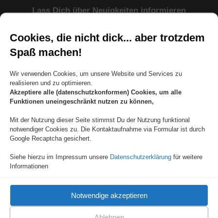
Lass Dich über Neuigkeiten informieren
Cookies, die nicht dick... aber trotzdem
Spaß machen!
KEINE TIPPS VERPASSEN
Wir verwenden Cookies, um unsere Website und Services zu
realisieren und zu optimieren.
sicher • gratis • jederzeit abbestellbar
Akzeptiere alle (datenschutzkonformen) Cookies, um alle
Funktionen uneingeschränkt nutzen zu können,
Copyright 2011-2026 , Volker Horbach, alle Rechte vorbehalten.
Mit der Nutzung dieser Seite stimmst Du der Nutzung funktional
notwendiger Cookies zu. Die Kontaktaufnahme via Formular ist durch
Rechtlicher Hinweis / Disclaimer: Dieses Informationsangebot wurde
Google Recaptcha gesichert.
sorgfältig erwogen und geprüft. Nach bestem Wissen und Gewissen stelle
ich meine persönlichen Erkenntnisse und Erfahrungen zur Verfügung.
Dennoch muss ich Sie auf folgende rechtliche Hinweise aufmerksam
Siehe hierzu im Impressum unsere
Datenschutzerklärung
für weitere
machen:Dieses Informationsangebot dient ausschließlich Ihrer Information
Informationen
und ersetzt in keinem Fall eine persönliche Beratung, Untersuchung oder
Diagnose durch einen approbierten Arzt.Die zur Verfügung gestellten
Inhalte können und dürfen nicht zur Erstellung eigenständiger Diagnosen
verwendet werden. Die Inhalte dienen ausschließlich der Hilfe zur
Notwendige akzeptieren
Selbsthilfe bei Wohlfühlstörungen. Eine Behandlung von Krankheiten im
medizinischen Sinne findet nicht statt. Ich weise außerdem ausdrücklich
darauf hin, dass ich mit meinen Inhalten keine Erfolgszusagen mache.
Wenn diese Inhalte fälschlicherweise den Eindruck erwecken sollten, dass
Ablehnen