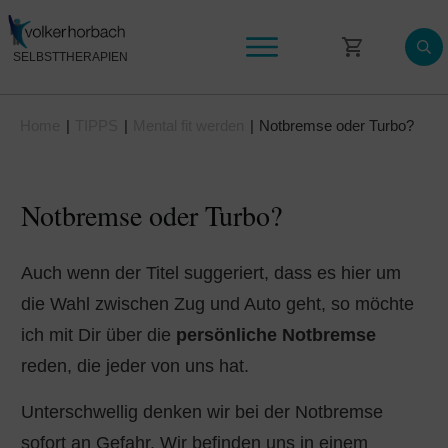
SELBSTTHERAPIEN
Selbsttherapie Videokurse
Home
|
TIPPS
|
Mental fit werden
|
Notbremse oder Turbo?
Wissen & News
Mein Konto
Notbremse oder Turbo?
Auch wenn der Titel suggeriert, dass es hier um
die Wahl zwischen Zug und Auto geht, so möchte
ich mit Dir über die
persönliche Notbremse
reden, die jeder von uns hat.
Unterschwellig denken wir bei der Notbremse
sofort an Gefahr. Wir befinden uns in einem