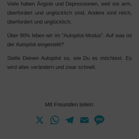
Viele haben Ängste und Depressionen, weil sie arm,
überfordert und unglücklich sind. Andere sind reich,
überfordert und unglücklich.
Über 90% leben wir im "Autopilot-Modus". Auf was ist
der Autopilot eingestellt?
Stelle Deinen Autopilot so, wie Du es möchtest. Es
wird alles verändern und zwar schnell.
Mit Freunden teilen:
X
W
T
E
M
h
e
m
e