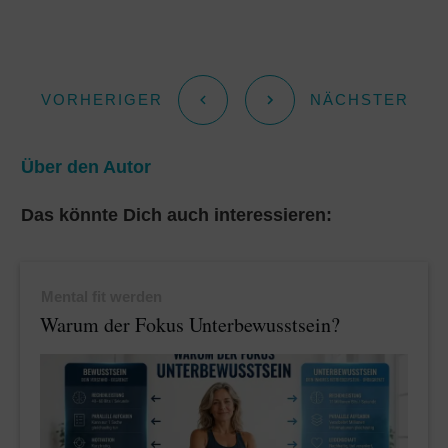
a
l
a
s
t
e
i
s
s
g
l
a
VORHERIGER
NÄCHSTER
A
r
g
Über den Autor
p
a
e
Das könnte Dich auch interessieren:
p
m
Mental fit werden
Warum der Fokus Unterbewusstsein?