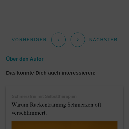
h
e
m
e
a
l
a
s
t
e
i
s
s
g
l
a
VORHERIGER
NÄCHSTER
A
r
g
Über den Autor
p
a
e
Das könnte Dich auch interessieren:
p
m
Schmerzfrei mit Selbsttherapien
Warum Rückentraining Schmerzen oft
verschlimmert.