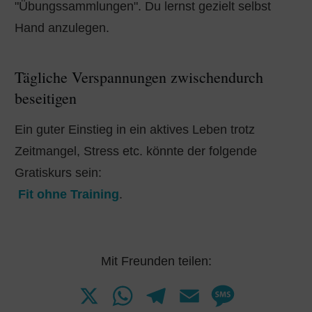
"Übungssammlungen". Du lernst gezielt selbst
Hand anzulegen.
Tägliche Verspannungen zwischendurch
beseitigen
Ein guter Einstieg in ein aktives Leben trotz
Zeitmangel, Stress etc. könnte der folgende
Gratiskurs
sein:
Fit ohne Training
.
Mit Freunden teilen:
X
W
T
E
M