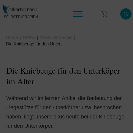
SELBSTTHERAPIEN
Selbsttherapie Videokurse
Home
|
TIPPS
|
Mental fit werden
|
Wissen & News
Die Kniebeuge für den Unterköper im Alter
Mein Konto
Die Kniebeuge für den Unterköper
im Alter
Während wir im letzten Artikel die Bedeutung der
Liegestütze für den Oberkörper usw. besprochen
haben, liegt unser Fokus heute bei der Kniebeuge
für den Unterkörper.