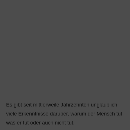
Der
Mensch kümmert sich um sich selbst
.
Er baut sich ein
Immunsystem
und steuert
unterschiedlichste
körperlichen Reaktionen
auf seine
Emotionen
wie Stress, Angst,
Ärger, Freude, Selbstbewusstsein usw.
Hierfür bedient er sich den
Hormonen
,
Neurotransmittern
und
sonstigen
Steuerungselementen
.
Er verstärkt die Ausschüttung von Stoffen
oder hält diese zurück.
Es gibt seit mittlerweile Jahrzehnten unglaublich
Den größten Einfluss auf die menschliche
viele Erkenntnisse darüber, warum der Mensch tut
Gesundheit hat laut Wissenschaftlern
was er tut oder auch nicht tut.