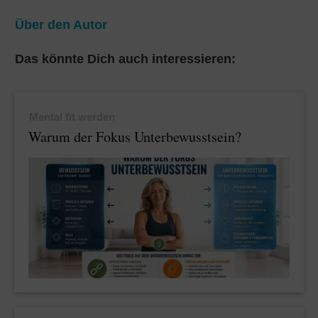
A
r
g
Über den Autor
p
a
e
Das könnte Dich auch interessieren:
p
m
Mental fit werden
Warum der Fokus Unterbewusstsein?