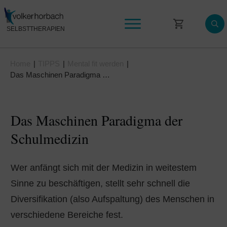
SELBSTTHERAPIEN
Selbsttherapie Videokurse
Home
|
TIPPS
|
Mental fit werden
|
Wissen & News
Das Maschinen Paradigma der Schulmedizin
Mein Konto
Das Maschinen Paradigma der
Schulmedizin
Wer anfängt sich mit der Medizin in weitestem
Sinne zu beschäftigen, stellt sehr schnell die
Diversifikation (also Aufspaltung) des Menschen in
verschiedene Bereiche fest.