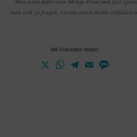
Man kann dabei eine Menge Frust und Zeit spare
statt sich zu fragen, warum einem nichts einfallen w
Mit Freunden teilen:
X
W
T
E
M
h
e
m
e
a
l
a
s
t
e
i
s
s
g
l
a
A
r
g