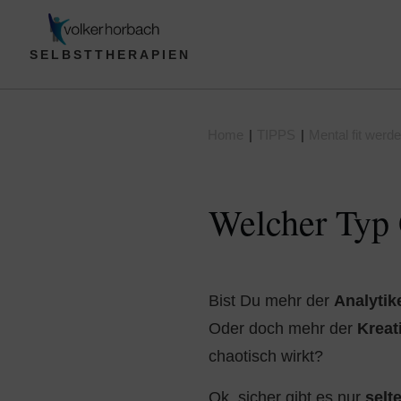
SELBSTTHERAPIEN
Home
|
TIPPS
|
Mental fit werd
Welcher Typ 
Bist Du mehr der
Analytik
Oder doch mehr der
Kreat
chaotisch wirkt?
Ok, sicher gibt es nur
selt