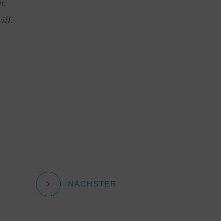
n,
ill.
NÄCHSTER