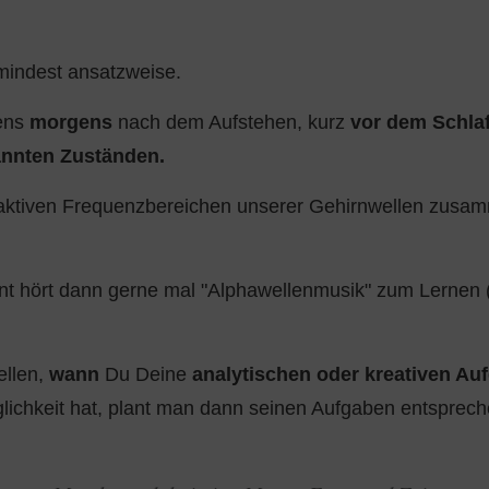
umindest ansatzweise.
tens
morgens
nach dem Aufstehen, kurz
vor dem Schla
annten Zuständen.
 aktiven Frequenzbereichen unserer Gehirnwellen zusam
t hört dann gerne mal "Alphawellenmusik" zum Lernen (
ellen,
wann
Du Deine
analytischen oder kreativen A
ichkeit hat, plant man dann seinen Aufgaben entsprech